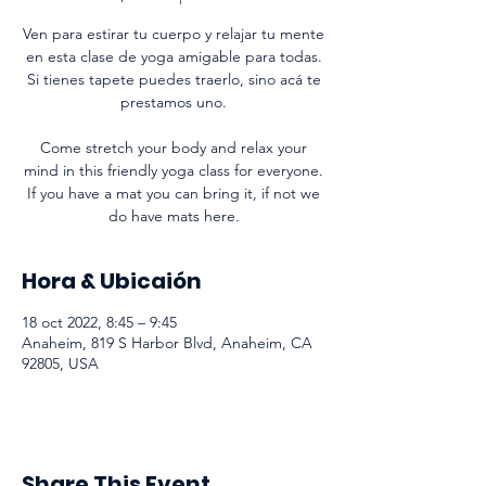
Ven para estirar tu cuerpo y relajar tu mente
en esta clase de yoga amigable para todas.
Si tienes tapete puedes traerlo, sino acá te
prestamos uno.
Come stretch your body and relax your
mind in this friendly yoga class for everyone.
If you have a mat you can bring it, if not we
do have mats here.
Hora & Ubicaión
18 oct 2022, 8:45 – 9:45
Anaheim, 819 S Harbor Blvd, Anaheim, CA
92805, USA
Share This Event