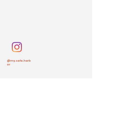
@my.safe.harb
or
Volver arriba