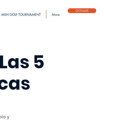
DONAR
MSH GOLF TOURNAMENT
More
 Las 5
cas
pio y