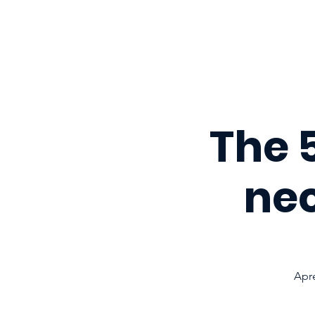
The 5
ne
Apre