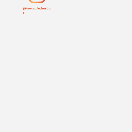
@my.safe.harbo
r