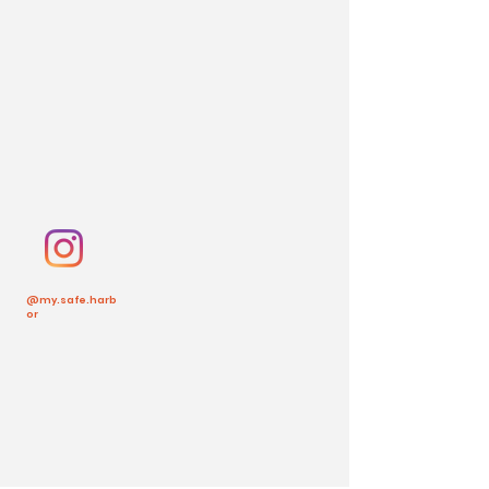
@my.safe.harb
or