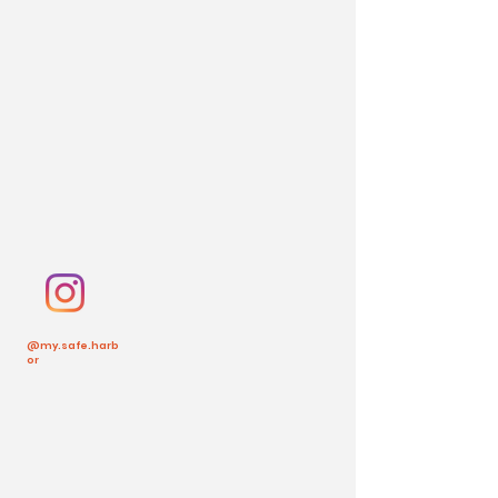
@my.safe.harb
or