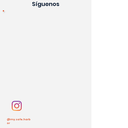
Síguenos
@my.safe.harb
or