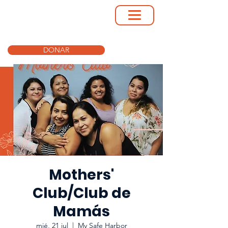
DONAR
Mothers'
Club/Club de
Mamás
mié, 21 jul
  |  
My Safe Harbor