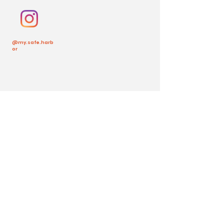
@my.safe.harb
or
Volver arriba