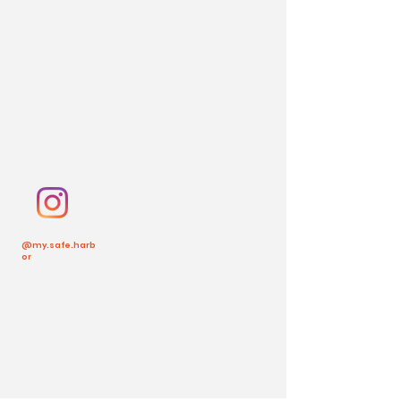
@my.safe.harb
or