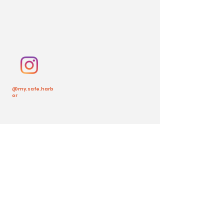
@my.safe.harb
or
Volver arriba