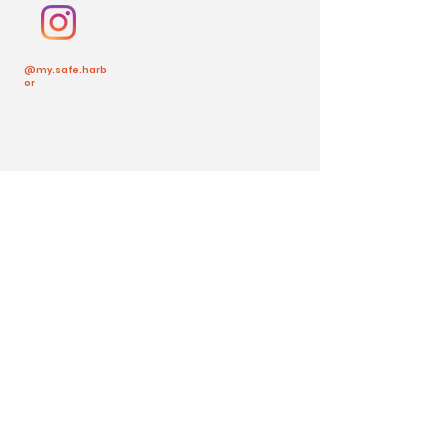
@my.safe.harb
or
Volver arriba