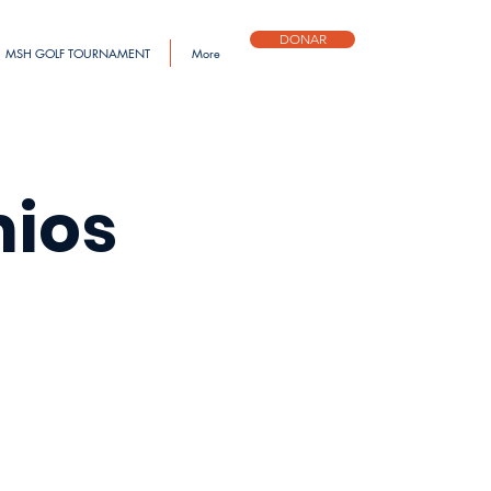
DONAR
MSH GOLF TOURNAMENT
More
mios