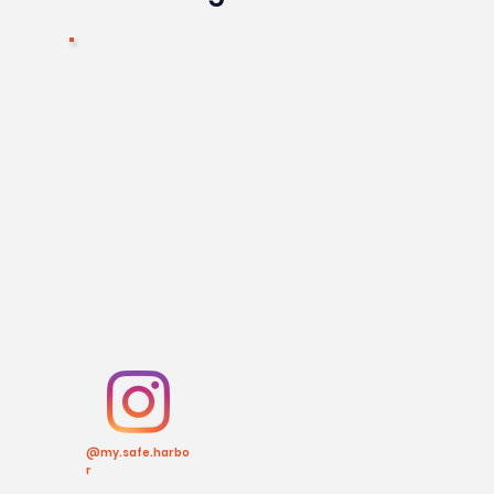
@my.safe.harbo
r