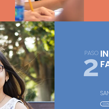
I
2
PASO
F
SA
CON