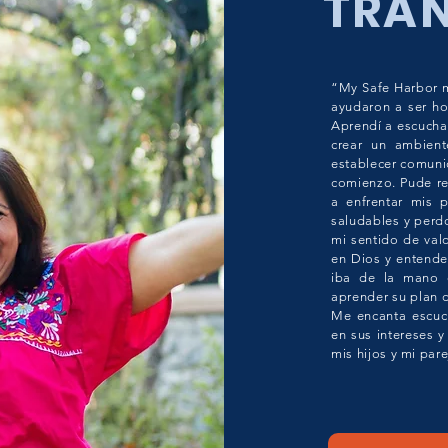
TRA
“My Safe Harbor m
ayudaron a ser ho
Aprendí a escuchar
crear un ambien
establecer comunic
comienzo. Pude res
a enfrentar mis p
saludables y perd
mi sentido de val
en Dios y entende
iba de la mano c
aprender su plan d
Me encanta escuc
en sus intereses 
mis hijos y mi pare