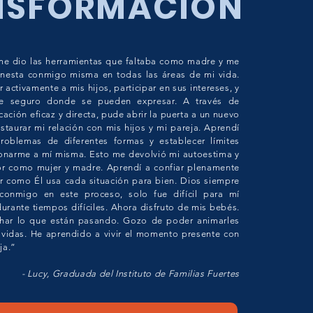
NSFORMACIÓN
e dio las herramientas que faltaba como madre y me
nesta conmigo misma en todas las áreas de mi vida.
 activamente a mis hijos, participar en sus intereses, y
te seguro donde se pueden expresar. A través de
ación eficaz y directa, pude abrir la puerta a un nuevo
taurar mi relación con mis hijos y mi pareja. Aprendí
roblemas de diferentes formas y establecer límites
onarme a mí misma. Esto me devolvió mi autoestima y
or como mujer y madre. Aprendí a confiar plenamente
r como Él usa cada situación para bien. Dios siempre
onmigo en este proceso, solo fue difícil para mí
urante tiempos difíciles. Ahora disfruto de mis bebés.
har lo que están pasando. Gozo de poder animarles
y vidas. He aprendido a vivir el momento presente con
ja.”
- Lucy, Graduada del Instituto de Familias Fuertes