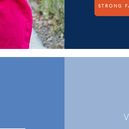
STRONG F
V